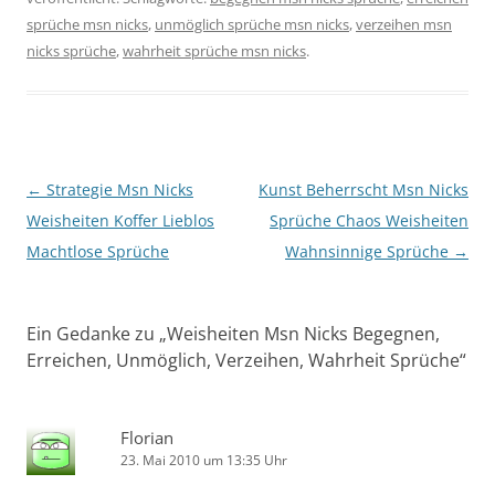
sprüche msn nicks
,
unmöglich sprüche msn nicks
,
verzeihen msn
nicks sprüche
,
wahrheit sprüche msn nicks
.
Beitragsnavigation
←
Strategie Msn Nicks
Kunst Beherrscht Msn Nicks
Weisheiten Koffer Lieblos
Sprüche Chaos Weisheiten
Machtlose Sprüche
Wahnsinnige Sprüche
→
Ein Gedanke zu „
Weisheiten Msn Nicks Begegnen,
Erreichen, Unmöglich, Verzeihen, Wahrheit Sprüche
“
Florian
23. Mai 2010 um 13:35 Uhr