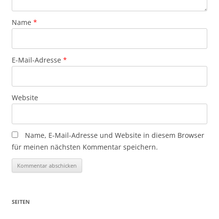
Name
*
E-Mail-Adresse
*
Website
Name, E-Mail-Adresse und Website in diesem Browser
für meinen nächsten Kommentar speichern.
SEITEN