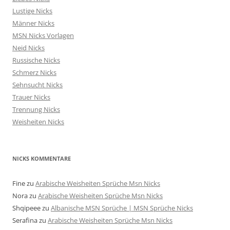
Lustige Nicks
Männer Nicks
MSN Nicks Vorlagen
Neid Nicks
Russische Nicks
Schmerz Nicks
Sehnsucht Nicks
Trauer Nicks
Trennung Nicks
Weisheiten Nicks
NICKS KOMMENTARE
Fine
zu
Arabische Weisheiten Sprüche Msn Nicks
Nora
zu
Arabische Weisheiten Sprüche Msn Nicks
Shqipeee
zu
Albanische MSN Sprüche | MSN Sprüche Nicks
Serafina
zu
Arabische Weisheiten Sprüche Msn Nicks