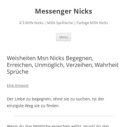
Zum
Inhalt
Messenger Nicks
springen
âˆš MSN Nicks | MSN SprÃ¼che | Farbige MSN Nicks
Menü
Weisheiten Msn Nicks Begegnen,
Erreichen, Unmöglich, Verzeihen, Wahrheit
Sprüche
Eine Antwort
Der Liebe zu begegnen, ohne sie zu suchen, ist der
einzigste Weg sie zu finden
Wenn du das Mögliche erreichen willst, musst du das