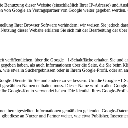
e Benutzung dieser Website (einschließlich Ihrer IP-Adresse) und Au
en von Google an Vertragspartner von Google weiter gegeben werden. 
tellung Ihrer Browser Software verhindern; wir weisen Sie jedoch darau
Nutzung dieser Website erklären Sie sich mit der Bearbeitung der übe
t veröffentlichen. über die Google +1-Schaltfläche erhalten Sie und a
1 gegeben haben, als auch Informationen über die Seite, die Sie beim 
wie etwa in Suchergebnissen oder in Ihrem Google-Profil, oder an and
 Google-Dienste für Sie und andere zu verbessern. Um die Google +1-S
rofil gewählten Namen enthalten muss. Dieser Name wird in allen Goog
r Ihr Google-Konto verwendet haben. Die Identität Ihres Google-Profi
en bereitgestellten Informationen gemäß den geltenden Google-Datens
 gibt diese an Nutzer und Partner weiter, wie etwa Publisher, Inserent