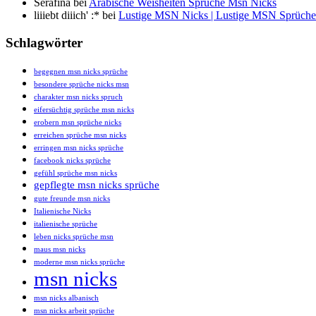
Serafina
bei
Arabische Weisheiten Sprüche Msn Nicks
liiiebt diiich' :*
bei
Lustige MSN Nicks | Lustige MSN Sprüche 
Schlagwörter
begegnen msn nicks sprüche
besondere sprüche nicks msn
charakter msn nicks spruch
eifersüchtig sprüche msn nicks
erobern msn sprüche nicks
erreichen sprüche msn nicks
erringen msn nicks sprüche
facebook nicks sprüche
gefühl sprüche msn nicks
gepflegte msn nicks sprüche
gute freunde msn nicks
Italienische Nicks
italienische sprüche
leben nicks sprüche msn
maus msn nicks
moderne msn nicks sprüche
msn nicks
msn nicks albanisch
msn nicks arbeit sprüche