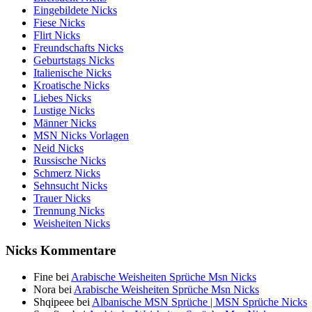
Eingebildete Nicks
Fiese Nicks
Flirt Nicks
Freundschafts Nicks
Geburtstags Nicks
Italienische Nicks
Kroatische Nicks
Liebes Nicks
Lustige Nicks
Männer Nicks
MSN Nicks Vorlagen
Neid Nicks
Russische Nicks
Schmerz Nicks
Sehnsucht Nicks
Trauer Nicks
Trennung Nicks
Weisheiten Nicks
Nicks Kommentare
Fine
bei
Arabische Weisheiten Sprüche Msn Nicks
Nora
bei
Arabische Weisheiten Sprüche Msn Nicks
Shqipeee
bei
Albanische MSN Sprüche | MSN Sprüche Nicks