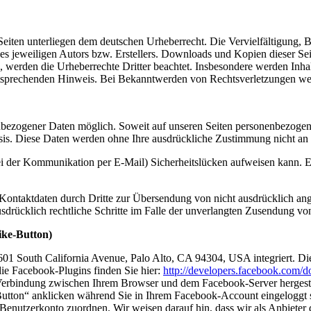
n Seiten unterliegen dem deutschen Urheberrecht. Die Vervielfältigung,
 jeweiligen Autors bzw. Erstellers. Downloads und Kopien dieser Seite
n, werden die Urheberrechte Dritter beachtet. Insbesondere werden Inhal
tsprechenden Hinweis. Bei Bekanntwerden von Rechtsverletzungen wer
nbezogener Daten möglich. Soweit auf unseren Seiten personenbezogen
 Basis. Diese Daten werden ohne Ihre ausdrückliche Zustimmung nicht an
ei der Kommunikation per E-Mail) Sicherheitslücken aufweisen kann. Ei
ontaktdaten durch Dritte zur Übersendung von nicht ausdrücklich ang
ausdrücklich rechtliche Schritte im Falle der unverlangten Zusendung 
ike-Button)
1601 South California Avenue, Palo Alto, CA 94304, USA integriert.
die Facebook-Plugins finden Sie hier:
http://developers.facebook.com/do
Verbindung zwischen Ihrem Browser und dem Facebook-Server hergestellt
tton“ anklicken während Sie in Ihrem Facebook-Account eingeloggt sin
nutzerkonto zuordnen. Wir weisen darauf hin, dass wir als Anbieter d