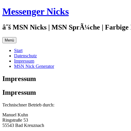
Zum
Messenger Nicks
Inhalt
springen
âˆš MSN Nicks | MSN SprÃ¼che | Farbige
Menü
Start
Datenschutz
Impressum
MSN Nick Generator
Impressum
Impressum
Technischner Betrieb durch:
Manuel Kuhn
Ringstraße 53
55543 Bad Kreuznach