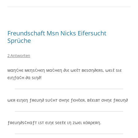
Freundschaft Msn Nicks Eifersucht
Sprüche
2 Antworten
мαη¢нє мєηѕ¢нєη мα¢нєη ∂ιє ωєℓт вєѕση∂єяѕ, ωєιℓ ѕιє
єιηƒα¢н ∂α ѕιη∂!
ωєя єιηєη ƒяєυη∂ ѕυ¢нт σнηє ƒєнℓєя, вℓєιвт σнηє ƒяєυη∂
ƒяєυη∂ѕ¢нαƒт ιѕт єιηє ѕєєℓє ιη zωєι кöяρєяη.