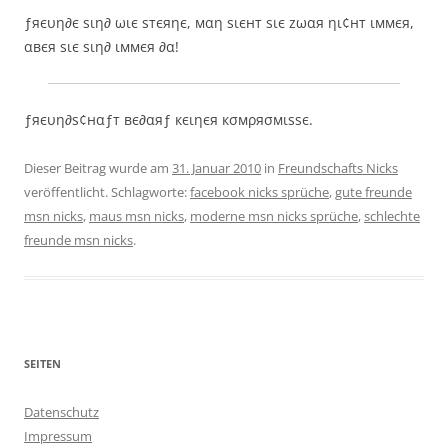
ƒяєυη∂є ѕιη∂ ωιє ѕтєяηє, мαη ѕιєнт ѕιє zωαя ηι¢нт ιммєя,
αвєя ѕιє ѕιη∂ ιммєя ∂α!
ƒяєυη∂ѕ¢нαƒт вє∂αяƒ кєιηєя кσмρяσмιѕѕє.
Dieser Beitrag wurde am
31. Januar 2010
in
Freundschafts Nicks
veröffentlicht. Schlagworte:
facebook nicks sprüche
,
gute freunde
msn nicks
,
maus msn nicks
,
moderne msn nicks sprüche
,
schlechte
freunde msn nicks
.
SEITEN
Datenschutz
Impressum