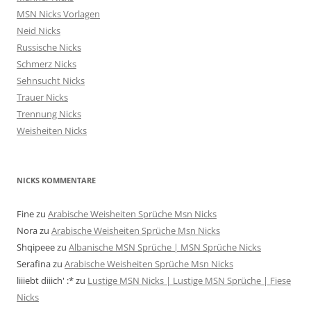
MSN Nicks Vorlagen
Neid Nicks
Russische Nicks
Schmerz Nicks
Sehnsucht Nicks
Trauer Nicks
Trennung Nicks
Weisheiten Nicks
NICKS KOMMENTARE
Fine
zu
Arabische Weisheiten Sprüche Msn Nicks
Nora
zu
Arabische Weisheiten Sprüche Msn Nicks
Shqipeee
zu
Albanische MSN Sprüche | MSN Sprüche Nicks
Serafina
zu
Arabische Weisheiten Sprüche Msn Nicks
liiiebt diiich' :*
zu
Lustige MSN Nicks | Lustige MSN Sprüche | Fiese
Nicks