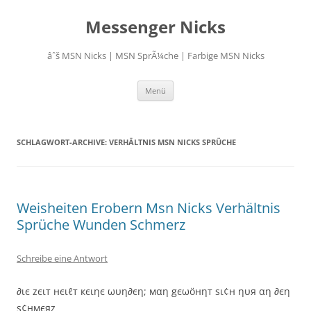
Zum
Inhalt
Messenger Nicks
springen
âˆš MSN Nicks | MSN SprÃ¼che | Farbige MSN Nicks
Menü
SCHLAGWORT-ARCHIVE:
VERHÄLTNIS MSN NICKS SPRÜCHE
Weisheiten Erobern Msn Nicks Verhältnis
Sprüche Wunden Schmerz
Schreibe eine Antwort
∂ιє zєιт нєιℓт кєιηє ωυη∂єη; мαη gєωöнηт ѕι¢н ηυя αη ∂єη
ѕ¢нмєяz