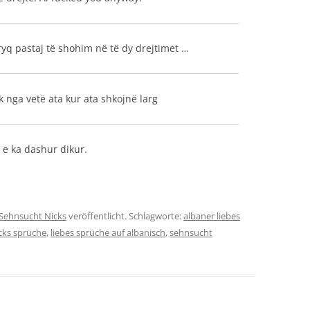
yq pastaj të shohim në të dy drejtimet …
 nga vetë ata kur ata shkojnë larg
 e ka dashur dikur.
Sehnsucht Nicks
veröffentlicht. Schlagworte:
albaner liebes
cks sprüche
,
liebes sprüche auf albanisch
,
sehnsucht