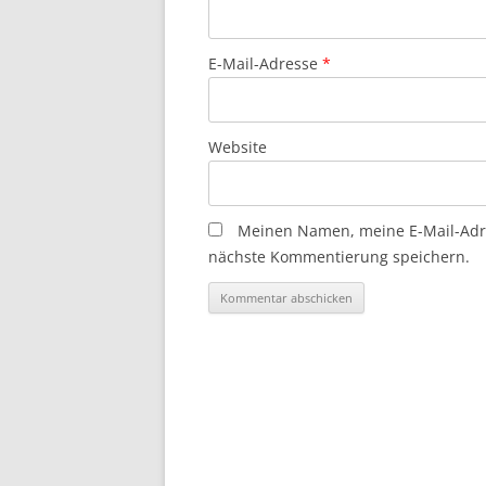
E-Mail-Adresse
*
Website
Meinen Namen, meine E-Mail-Adre
nächste Kommentierung speichern.