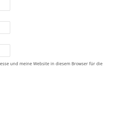
sse und meine Website in diesem Browser für die