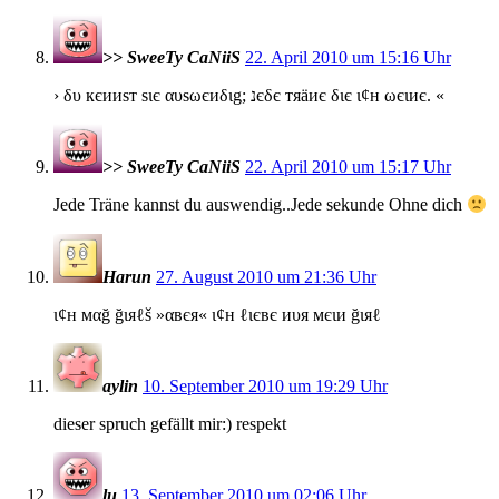
>> SweeTy CaNiiS
22. April 2010 um 15:16 Uhr
› δυ кєииѕт ѕιє αυѕωєиδιg; נєδє тяäиє διє ι¢н ωєιиє. «
>> SweeTy CaNiiS
22. April 2010 um 15:17 Uhr
Jede Träne kannst du auswendig..Jede sekunde Ohne dich
Harun
27. August 2010 um 21:36 Uhr
ι¢н мαğ ğιяℓš »αвєя« ι¢н ℓιєвє иυя мєιи ğιяℓ
aylin
10. September 2010 um 19:29 Uhr
dieser spruch gefällt mir:) respekt
lu
13. September 2010 um 02:06 Uhr