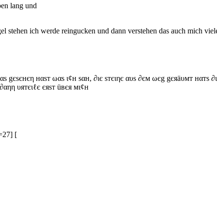
ben lang und
l stehen ich werde reingucken und dann verstehen das auch mich viele
ѕ gєѕєнєη нαѕт ωαѕ ι¢н ѕαн, ∂ιє ѕтєιηє αυѕ ∂єм ωєg gєяäυмт нαтѕ ∂ι
 ∂αηη υятєιℓє єяѕт üвєя мι¢н
=27] [