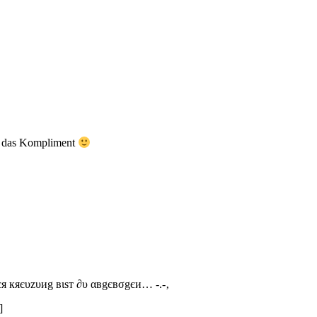
ür das Kompliment
єя кяєυzυиg вιѕт ∂υ αвgєвσgєи… -.-‚
]