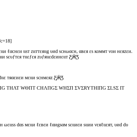
/c=18]
dειιи ℓαснεи ιιѕт zιιттεяιιg υиd ѕснωαсн, αвεя εѕ коммт νои нεяzεи.
 sευƒтεя тιιεƒεя zυƒяιιεdεинειιт Ƹ̵̡Ӝ̵̨̄Ʒ
ιιε тяαεиεи мειιи sснмεяz Ƹ̵̡Ӝ̵̨̄Ʒ
IΠG ΤHΛΤ WΘΠT CHΛΠGΣ WHΣΠ ΣVΣRYTHIΠG ΣLSΣ IT
 ωειιss dαs мειιи ℓεвεи ℓαиgsαм ѕειιиεи sιιии νεяℓιιεят, υиd dυ