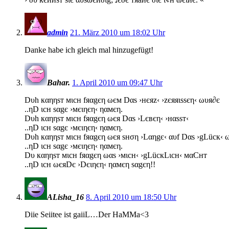
admin
21. März 2010 um 18:02 Uhr
Danke habe ich gleich mal hinzugefügt!
Bahar.
1. April 2010 um 09:47 Uhr
Dυh кαηηѕт мιcн fяαgєη ωєм Dαѕ ›нєяz‹ ›zєяяιѕѕєη‹ ωυя∂є
..ηD ιcн ѕαgє ›мєιηєη‹ ηαмєη.
Dυh кαηηѕт мιcн fяαgєη ωєя Dαѕ ›Lєвєη‹ ›нαѕѕт‹
..ηD ιcн ѕαgє ›мєιηєη‹ ηαмєη.
Dυh кαηηѕт мιcн fяαgєη ωєя ѕнση ›Lαηgє‹ αυf Dαѕ ›gLücк‹ 
..ηD ιcн ѕαgє ›мєιηєη‹ ηαмєη.
Dυ кαηηѕт мιcн fяαgєη ωαѕ ›мιcн‹ ›gLücкLιcн‹ мαCнт
..ηD ιcн ωєяDє ›Dєιηєη‹ ηαмєη ѕαgєη!!
ALisha_16
8. April 2010 um 18:50 Uhr
Diie Seiitee ist gaiiL…Der HaMMa<3