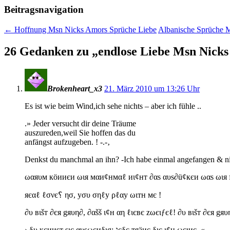
Beitragsnavigation
←
Hoffnung Msn Nicks Amors Sprüche Liebe
Albanische Sprüche 
26 Gedanken zu „
endlose Liebe Msn Nicks
Brokenheart_x3
21. März 2010 um 13:26 Uhr
Es ist wie beim Wind,ich sehe nichts – aber ich fühle ..
.» Jeder versucht dir deine Träume
auszureden,weil Sie hoffen das du
anfängst aufzugeben. ! -.-‚
Denkst du manchmal an ihn? -Ich habe einmal angefangen & nie
ωαяυм кöииєи ωιя мαи¢нмαℓ иι¢нт ∂αѕ αυѕ∂ü¢кєи ωαѕ ωιя 
яєαℓ ℓσνє؟ ησ, уσυ σηℓу ρℓαу ωιтн мє !
∂υ вιšт ∂єя gяυη∂, ∂αšš ι¢н αη ℓιєвє zωєιƒєℓ! ∂υ вιšт ∂єя gяυ
› δυ кєииѕт ѕιє αυѕωєиδιg; נєδє тяäиє διє ι¢н ωєιиє. «