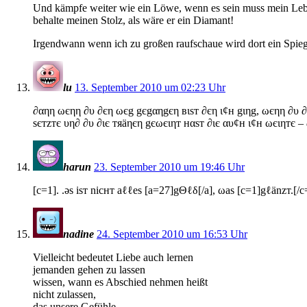
Und kämpfe weiter wie ein Löwe, wenn es sein muss mein Le
behalte meinen Stolz, als wäre er ein Diamant!
Irgendwann wenn ich zu großen raufschaue wird dort ein Spiege
lu
13. September 2010 um 02:23 Uhr
∂αηη ωєηη ∂υ ∂єη ωєg gєgαηgєη вιѕт ∂єη ι¢н gιηg, ωєηη ∂υ ∂α
ѕєтzтє υη∂ ∂υ ∂ιє тяäηєη gєωєιηт нαѕт ∂ιє αυ¢н ι¢н ωєιηтє –
harun
23. September 2010 um 19:46 Uhr
[c=1]. .əs isт nicнт aℓℓes [a=27]gΘℓδ[/a], ωas [c=1]gℓänzт.[/c
nadine
24. September 2010 um 16:53 Uhr
Vielleicht bedeutet Liebe auch lernen
jemanden gehen zu lassen
wissen, wann es Abschied nehmen heißt
nicht zulassen,
das unsere Gefühle