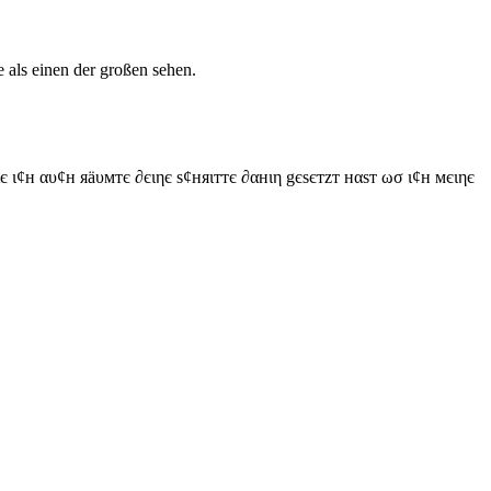
 als einen der großen sehen.
є ι¢н αυ¢н яäυмтє ∂єιηє ѕ¢няιттє ∂αнιη gєѕєтzт нαѕт ωσ ι¢н мєιηє