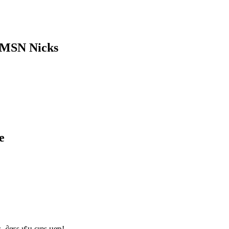
 MSN Nicks
e
єιß ι¢н ωєηιgѕтєηѕ, ∂αѕѕ ι¢н єιηѕ нαв!