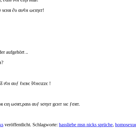
σ ѕєня ∂υ αυ¢н ωєιηѕт!
r aufgehört ..
и?
š ι¢н αυƒ ℓιєвє š¢нєιzzє !
υя єιη ωσят,ραѕѕ αυƒ ѕσηѕт gєнт ѕιє ƒσят.
ks
veröffentlicht. Schlagworte:
hassliebe msn nicks sprüche
,
homosexuel