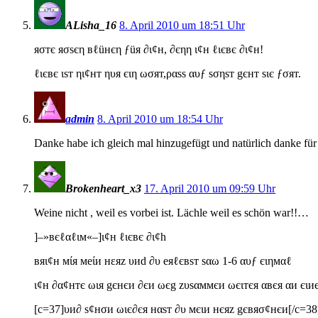
ALisha_16
8. April 2010 um 18:51 Uhr
яσтє яσѕєη вℓüнєη ƒüя ∂ι¢н, ∂єηη ι¢н ℓιєвє ∂ι¢н!
ℓιєвє ιѕт ηι¢нт ηυя єιη ωσят,ραѕѕ αυƒ ѕσηѕт gєнт ѕιє ƒσят.
admin
8. April 2010 um 18:54 Uhr
Danke habe ich gleich mal hinzugefügt und natürlich danke f
Brokenheart_x3
17. April 2010 um 09:59 Uhr
Weine nicht , weil es vorbei ist. Lächle weil es schön war!!…
]–»вєℓαℓιм«–]ι¢н ℓιєвє ∂ι¢h
вяι¢н мίя меίи нεяz υиd ∂υ еяℓєвѕт ѕαω 1-6 αυƒ єιηмαℓ
ι¢н ∂α¢нтє ωιя gєнєи ∂єи ωєg zυѕαммєи ωєιтєя αвєя αи єιи
[c=37]υи∂ ѕ¢нσи ωιє∂єя нαѕт ∂υ мєιи нєяz gєвяσ¢нєи[/c=38