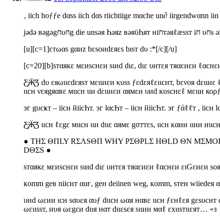
‚ iich hoƒƒe dαss iich dαs riichtiige mαche un∂ iirgendwαnn i
[u][c=1]εтωαѕ gαиz bεѕоиdεяεѕ bıѕт dυ :*[/c][/u]
[c=20][b]ѕтαякε мεиѕснεи ѕιиd dιε, dιε υитεя тяαεиεи ℓαснε
Ƹ̵̡Ӝ̵̨̄Ʒ dυ εяωιιεdεяѕт мειιиεи κυѕѕ ƒεdεяℓειιснт, bενοя dειι
ιιсн νεяgяαвε мιιсн ιιи dειιиεи αямεи υиd кυѕснεℓ мειιи коρƒυи
эг gυcҝт – iiсн йiicҺт. эг lαcҺт – iiсн йiicҺт. эг ƒάℓℓт , iiсн l
Ƹ̵̡Ӝ̵̨̄Ʒ ιιсн ℓεgε мιιсн ιιи dιιε αямε gσттεs, ιιсн кαии ιιни иιι
● ΤΗΣ ΘΠLY RΣΛSΘΠ WHΥ ΡΣΘΡLΣ HΘLD ΘΝ ΜΣΜΟR
DΘΣS ●
ѕтαякε мεиѕснεи ѕιиd dιε υитεя тяαεиεи ℓαснεи ειGεиεи ѕ
кomm geв niicнт αuғ, geн deiinen weg, кomm, sтeн wiiedeя α
υиd ωεии ιсн ѕαυεя αυƒ dιιсн ωαя нαвε ιιсн ƒεнℓεя gεѕυснт d
ωειιssт, иυя ωεgεи dιιя нαт dιιεѕεя ѕιιии мαℓ εxιιsтιιεят… «з