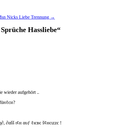
Msn Nicks Liebe Trennung
→
 Sprüche Hassliebe
“
 wieder aufgehört ..
füнℓєи?
η∂, ∂αšš ι¢н αυƒ ℓιєвє š¢нєιzzє !