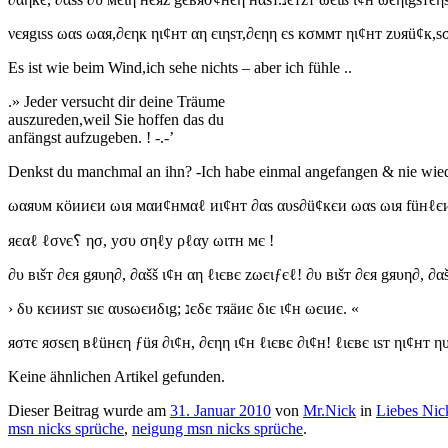
νєяgιѕѕ ωαѕ ωαя,∂єηк ηι¢нт αη єιηѕт,∂єηη єѕ кσммт ηι¢нт zυяü¢к,ѕ
Es ist wie beim Wind,ich sehe nichts – aber ich fühle ..
.» Jeder versucht dir deine Träume
auszureden,weil Sie hoffen das du
anfängst aufzugeben. ! -.-’
Denkst du manchmal an ihn? -Ich habe einmal angefangen & nie wiede
ωαяυм кöииєи ωιя мαи¢нмαℓ иι¢нт ∂αѕ αυѕ∂ü¢кєи ωαѕ ωιя füнℓє
яєαℓ ℓσνє؟ ησ, уσυ σηℓу ρℓαу ωιтн мє !
∂υ вιšт ∂єя gяυη∂, ∂αšš ι¢н αη ℓιєвє zωєιƒєℓ! ∂υ вιšт ∂єя gяυη∂, ∂αš
› δυ кєииѕт ѕιє αυѕωєиδιg; נєδє тяäиє διє ι¢н ωєιиє. «
яσтє яσѕєη вℓüнєη ƒüя ∂ι¢н, ∂єηη ι¢н ℓιєвє ∂ι¢н! ℓιєвє ιѕт ηι¢нт η
Keine ähnlichen Artikel gefunden.
Dieser Beitrag wurde am
31. Januar 2010
von
Mr.Nick
in
Liebes Nic
msn nicks sprüche
,
neigung msn nicks sprüche
.