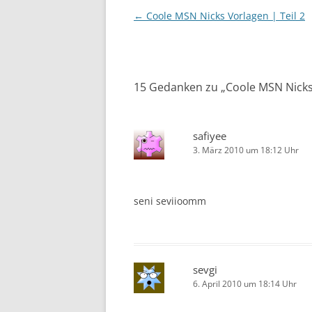
Beitragsnavigation
←
Coole MSN Nicks Vorlagen | Teil 2
15 Gedanken zu „
Coole MSN Nicks 
safiyee
3. März 2010 um 18:12 Uhr
seni seviioomm
sevgi
6. April 2010 um 18:14 Uhr