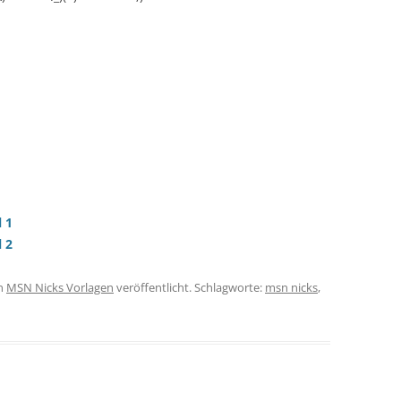
 1
 2
n
MSN Nicks Vorlagen
veröffentlicht. Schlagworte:
msn nicks
,