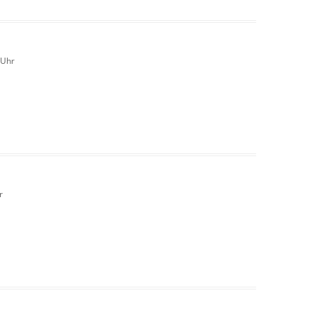
 Uhr
r