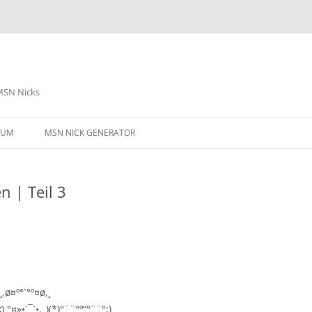
MSN Nicks
SUM
MSN NICK GENERATOR
 | Teil 3
¸,ø¤º°`°º¤ø,¸
 °¤»•´¯`•._)(*)°¨¨°º“°¨¨°;)