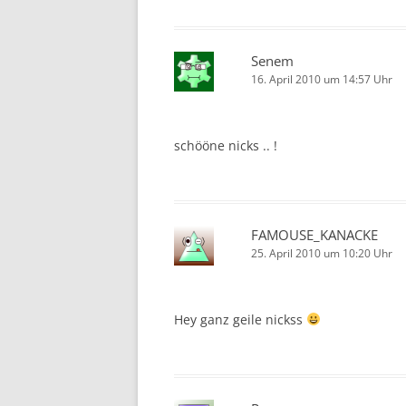
Senem
16. April 2010 um 14:57 Uhr
schööne nicks .. !
FAMOUSE_KANACKE
25. April 2010 um 10:20 Uhr
Hey ganz geile nickss