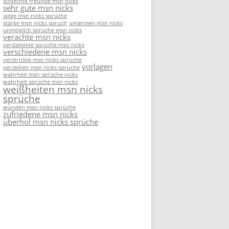
schlechte freunde msn nicks
sehr gute msn nicks
siege msn nicks sprüche
stärke msn nicks spruch
umarmen msn nicks
unmöglich sprüche msn nicks
verachte msn nicks
verdammte sprüche msn nicks
verschiedene msn nicks
verstrickte msn nicks sprüche
vorlagen
verzeihen msn nicks sprüche
wahrheit msn sprüche nicks
wahrheit sprüche msn nicks
weißheiten msn nicks
sprüche
wunden msn nicks sprüche
zufriedene msn nicks
überhol msn nicks sprüche